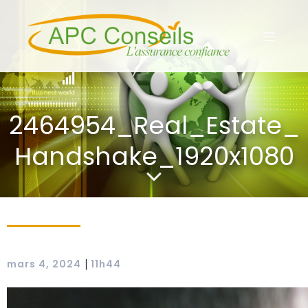
2464954_Real_Estate_
Handshake_1920x1080
|
mars 4, 2024
11h44
Lecteur