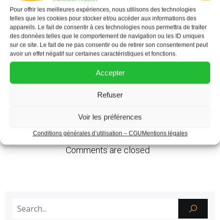
groupes d’assureurs et mutuelles français afin
Pour offrir les meilleures expériences, nous utilisons des technologies
d’apporter les solutions les plus adaptées, tout en
telles que les cookies pour stocker et/ou accéder aux informations des
appareils. Le fait de consentir à ces technologies nous permettra de traiter
donnant la possibilité aux revenus les plus modestes
des données telles que le comportement de navigation ou les ID uniques
sur ce site. Le fait de ne pas consentir ou de retirer son consentement peut
de maitriser totalement leur budget.
avoir un effet négatif sur certaines caractéristiques et fonctions.
Accepter
Tags:
No tags
Refuser
Previous
Next
Voir les préférences
Conditions générales d’utilisation – CGU
Mentions légales
Comments are closed